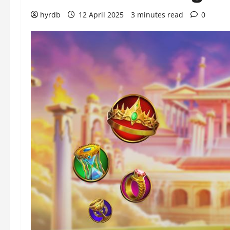
hyrdb
12 April 2025
3 minutes read
0