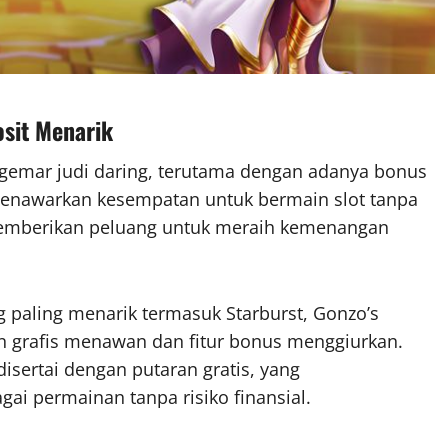
osit Menarik
gemar judi daring, terutama dengan adanya bonus
menawarkan kesempatan untuk bermain slot tanpa
memberikan peluang untuk meraih kemenangan
ng paling menarik termasuk Starburst, Gonzo’s
n grafis menawan dan fitur bonus menggiurkan.
 disertai dengan putaran gratis, yang
 permainan tanpa risiko finansial.