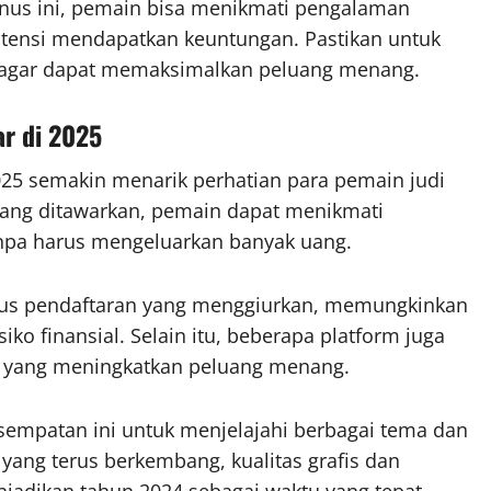
us ini, pemain bisa menikmati pengalaman
tensi mendapatkan keuntungan. Pastikan untuk
 agar dapat memaksimalkan peluang menang.
ar di 2025
2025 semakin menarik perhatian para pemain judi
ang ditawarkan, pemain dapat menikmati
pa harus mengeluarkan banyak uang.
onus pendaftaran yang menggiurkan, memungkinkan
ko finansial. Selain itu, beberapa platform juga
f yang meningkatkan peluang menang.
empatan ini untuk menjelajahi berbagai tema dan
 yang terus berkembang, kualitas grafis dan