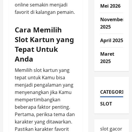
online semakin menjadi
Mei 2026
favorit di kalangan pemain.
November
2025
Cara Memilih
Slot Kartun yang
April 2025
Tepat Untuk
Maret
Anda
2025
Memilih slot kartun yang
tepat untuk Kamu bisa
menjadi pengalaman yang
CATEGORIES
menyenangkan jika Kamu
mempertimbangkan
SLOT
beberapa faktor penting.
Pertama, periksa tema dan
karakter yang ditawarkan.
slot gacor
Pastikan karakter favorit