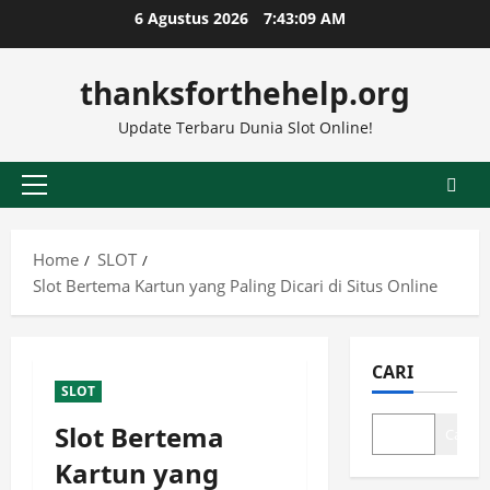
Skip
6 Agustus 2026
7:43:09 AM
to
content
thanksforthehelp.org
Update Terbaru Dunia Slot Online!
Primary
Menu
Home
SLOT
Slot Bertema Kartun yang Paling Dicari di Situs Online
CARI
SLOT
Slot Bertema
Cari
Kartun yang