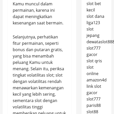
slot bet
Kamu muncul dalam
kecil
permainan, karena ini
slot dana
dapat meningkatkan
liga123
kesenangan saat bermain.
slot
jepang
Selanjutnya, perhatikan
dewataslot88
fitur permainan, seperti
slot777
bonus dan putaran gratis,
gacor
yang bisa menambah
slot qris
peluang Kamu untuk
slot
menang. Selain itu, periksa
online
tingkat volatilitas slot; slot
amazon4d
dengan volatilitas rendah
link slot
menawarkan kemenangan
gacor
kecil yang lebih sering,
slot777
sementara slot dengan
paris88
volatilitas tinggi
slot88
memberikan peluang untuk